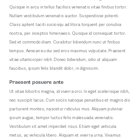
Quisque in arcu in tellus facilisis venenatis vitae finibus tortor.
Nullam vestibulum venenatis auctor. Suspendisse potenti.
Class aptent taciti sociosqu ad litora torquent per conubia
nostra, per inceptos himenaeos. Quisque id consequat tortor.
Sed et commodo diam. Curabitur bibendum nunc ut finibus
tempus. Aenean eu dui sed eros maximus vulputate. Praesent
vitae ullamcorper nibh. Donec bibendum, odio ut aliquam
faucibus, ipsum felis blandit dolor, in dignissim.
Praesent posuere ante
Ut vitae lobortis magna, id viverra orci. In eget scelerisque nibh,
nec suscipit lacus. Cum sociis natoque penatibus et magnis dis
parturient montes, nascetur ridiculus mus. Aliquam pulvinar
ipsum augue, tempor luctus felis malesuada venenatis.
Vestibulum sit amet imperdiet risus. Etiam eget vehicula
metus, ac vehicula libero. Aliquam et viverra urna. Vivamus