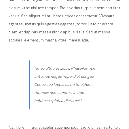
ante ut erat fringilla, vestibulum placerat metus mattis. Aenean
dictum vitae nisl nec tempor. Proin varius turpis ut sem porttitor
varius. Sed aliquet mi at libero ultrices consectetur. Vivamus
egestas, metus quis egestas egestas, tortor justo pharetra
diam, et dapibus massa nibh dapibus risus. Sed ut massa
sodales, elementum magna vitae, malesuada.
“In eu ultricies lacus. Phasellus non
ante nec neque imperdiet congue.
Donec sed lectus eu mi tincidunt
rhoncus non a metus. In hac
habitasse platea dictumst”
Nam lorem mauris, scelerisque nec iaculis id, dignissim a tortor.