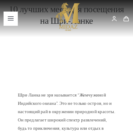
Skip
10 лучших мест для посещения
to
на Шри-Ланке
content
Toggle
Navigation
Trending
Shop
Blog
Шри-Ланка не зря называется “Жемчужиной
Индийского океана”. Это не только остров, но и
настоящий рай в окружении природной красоты.
Он предлагает широкий спектр развлечений,
будь то приключения, культура или отдых в